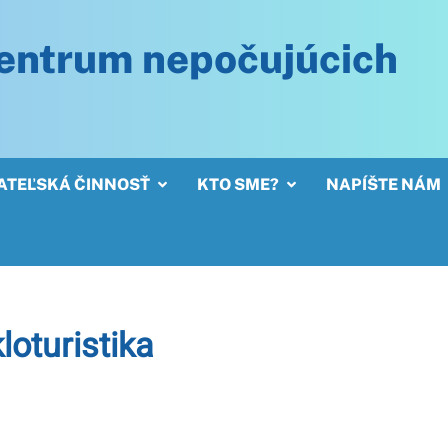
entrum nepočujúcich
ATEĽSKÁ ČINNOSŤ
KTO SME?
NAPÍŠTE NÁM
loturistika