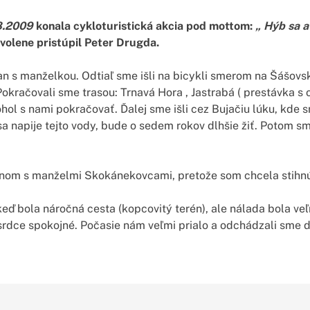
8.2009
konala cykloturistická akcia pod mottom:
„ Hýb sa 
volene pristúpil Peter Drugda.
n s manželkou. Odtiaľ sme išli na bicykli smerom na Šášovskú
 Pokračovali sme trasou: Trnavá Hora , Jastrabá ( prestávka 
ol s nami pokračovať. Ďalej sme išli cez Bujačiu lúku, kde s
a napije tejto vody, bude o sedem rokov dlhšie žiť. Potom sme
nom s manželmi Skokánekovcami, pretože som chcela stihnúť
eď bola náročná cesta (kopcovitý terén), ale nálada bola veľ
, srdce spokojné. Počasie nám veľmi prialo a odchádzali sme