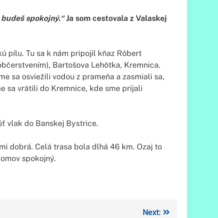
a budeš spokojný.“
Ja som cestovala z Valaskej
 pílu. Tu sa k nám pripojil kňaz Róbert
s občerstvením), Bartošova Lehôtka, Kremnica.
me sa osviežili vodou z prameňa a zasmiali sa,
 sa vrátili do Kremnice, kde sme prijali
 vlak do Banskej Bystrice.
mi dobrá. Celá trasa bola dlhá 46 km. Ozaj to
 domov spokojný.
Next: