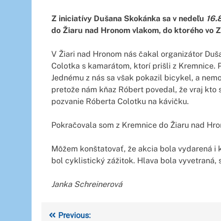
Z iniciatívy Dušana Skokánka sa v nedeľu
16.
do Žiaru nad Hronom vlakom, do ktorého vo Z
V Žiari nad Hronom nás čakal organizátor Duša
Colotka s kamarátom, ktorí prišli z Kremnice.
Jednému z nás sa však pokazil bicykel, a nemoh
pretože nám kňaz Róbert povedal, že vraj kto s
pozvanie Róberta Colotku na kávičku.
Pokračovala som z Kremnice do Žiaru nad Hro
Môžem konštatovať, že akcia bola vydarená i k
bol cyklistický zážitok. Hlava bola vyvetraná
Janka Schreinerová
Navigácia
Previous: