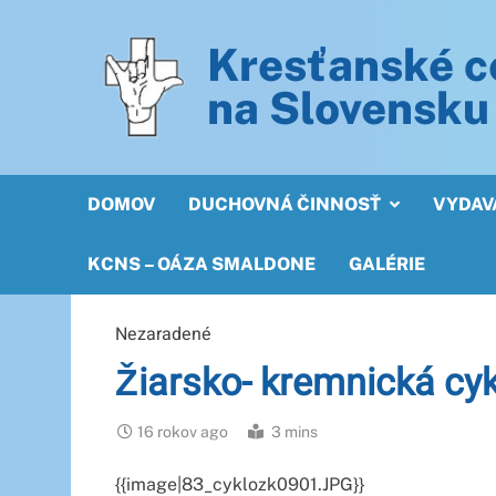
Skip
to
Kresťanské c
content
na Slovensku
Kresťanské centrum nepočujúcich na Slovensku
DOMOV
DUCHOVNÁ ČINNOSŤ
VYDAV
KCNS – OÁZA SMALDONE
GALÉRIE
Nezaradené
Žiarsko- kremnická cyk
16 rokov ago
3 mins
{{image|83_cyklozk0901.JPG}}