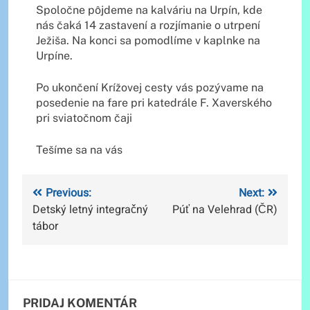
Spoločne pôjdeme na kalváriu na Urpín, kde
nás čaká 14 zastavení a rozjímanie o utrpení
Ježiša. Na konci sa pomodlíme v kaplnke na
Urpíne.
Po ukončení Krížovej cesty vás pozývame na
posedenie na fare pri katedrále F. Xaverského
pri sviatočnom čaji
Tešíme sa na vás
Navigácia
Previous:
Next:
Detský letný integračný
Púť na Velehrad (ČR)
v
tábor
článku
PRIDAJ KOMENTÁR