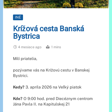
INÉ
Krížová cesta Banská
Bystrica
4 mesiace ago
1 mins
Milí priatelia,
pozývame vás na Krížovú cestu v Banskej
Bystrici.
Kedy?
3. apríla 2026 na Veľký piatok
Kde?
O 9:00 hod. pred Diecéznym centrom
Jána Pavla II. na Kapitulskej 21