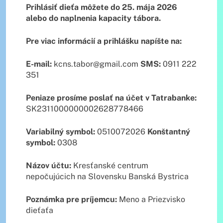
Prihlásiť dieťa môžete do 25. mája 2026
alebo do naplnenia kapacity tábora.
Pre viac informácií a prihlášku napíšte na:
E-mail:
kcns.tabor@gmail.com
SMS:
0911 222
351
Peniaze prosíme poslať na účet v Tatrabanke:
SK2311000000002628778466
Variabilný symbol:
0510072026
Konštantný
symbol:
0308
Názov účtu:
Kresťanské centrum
nepočujúcich na Slovensku Banská Bystrica
Poznámka pre príjemcu:
Meno a Priezvisko
dieťaťa