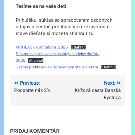
Tešíme sa na vaše deti
Prihlášku, súhlas so spracovaním osobných
údajov a čestné prehlásenie o zdravotnom
stave dieťaťa si môžete stiahnuť tu:
PRIHLÁŠKA do tábora_2026
Stiahnuť
Súhlas so spracovaním osobných údajov dieťaťa
2026
Stiahnuť
Čestné prehlásenie o zdravotnom stave dieťaťa
Stiahnuť
Navigácia
Previous:
Next:
Podporte nás 2%
Krížová cesta Banská
v
Bystrica
článku
PRIDAJ KOMENTÁR