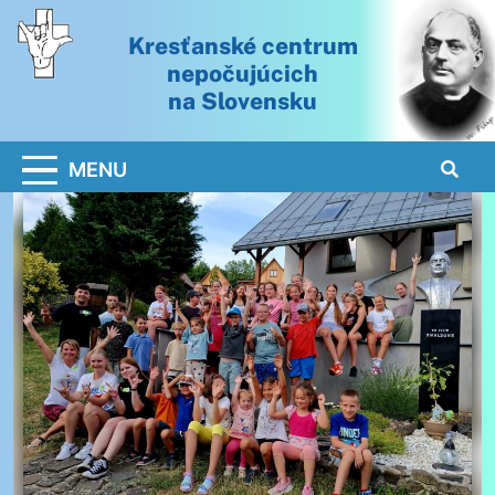
Skip
to
Kresťanské centrum
content
nepočujúcich
na Slovensku
Kresťanské centrum nepočujúcich na Slovensku
MENU