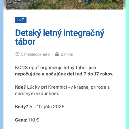
INÉ
Detský letný integračný
tábor
5 mesiacov ago
2 mins
KCNS opäť organizuje letný tábor
pre
nepočujúce a počujúce deti od 7 do 17 rokov.
Kde?
Lúčky pri Kremnici – v krásnej prírode s
čerstvým vzduchom.
Kedy?
5. – 10. júla 2026
Cena:
110 €